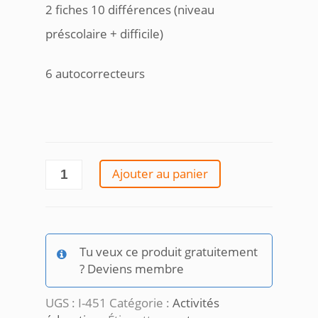
2 fiches 10 différences (niveau
préscolaire + difficile)
6 autocorrecteurs
quantité
Ajouter au panier
de
Trouve
les
différences-
Tu veux ce produit gratuitement
Automne
? Deviens membre
UGS :
I-451
Catégorie :
Activités