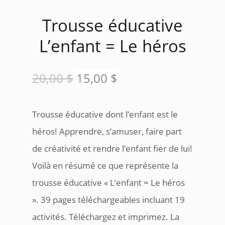
Trousse éducative
L’enfant = Le héros
Le
Le
20,00
$
15,00
$
prix
prix
Trousse éducative dont l’enfant est le
initial
actuel
héros! Apprendre, s’amuser, faire part
était :
est :
de créativité et rendre l’enfant fier de lui!
Voilà en résumé ce que représente la
20,00 $.
15,00 $.
trousse éducative « L’enfant = Le héros
». 39 pages téléchargeables incluant 19
activités. Téléchargez et imprimez. La