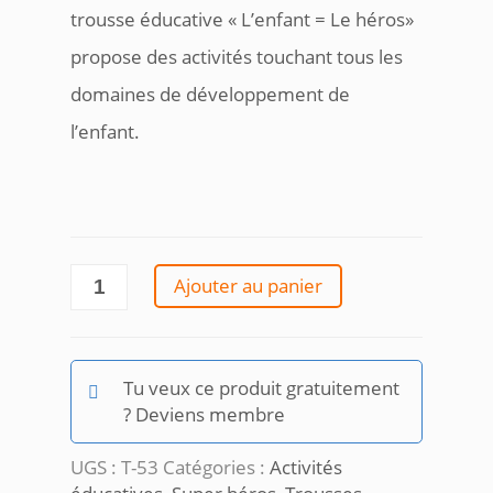
trousse éducative « L’enfant = Le héros»
propose des activités touchant tous les
domaines de développement de
l’enfant.
quantité
Ajouter au panier
de
Trousse
éducative
L'enfant
Tu veux ce produit gratuitement
=
? Deviens membre
Le
héros
UGS :
T-53
Catégories :
Activités