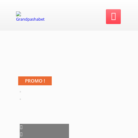

PROMO !