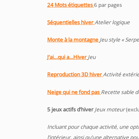
24 Mots étiquettes
6 par pages
Séquentielles hiver
Atelier logique
Monte à la montagne
Jeu style « Serp
J’ai…qui a…Hiver
Jeu
Reproduction 3D hiver
Activité extéri
Neige qui ne fond pas
Recette sable d
5 jeux actifs d’hiver
Jeux moteur
(excl
Incluant pour chaque activité, une opt
l’intérieur, ainsi qu’une alternative pou