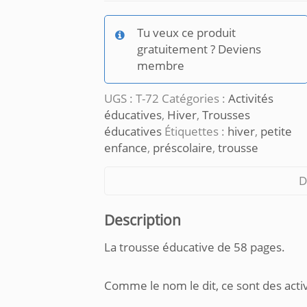
d'hiver
divers
Tu veux ce produit
gratuitement ? Deviens
membre
UGS :
T-72
Catégories :
Activités
éducatives
,
Hiver
,
Trousses
éducatives
Étiquettes :
hiver
,
petite
enfance
,
préscolaire
,
trousse
D
Description
La trousse éducative de 58 pages.
Comme le nom le dit, ce sont des activit