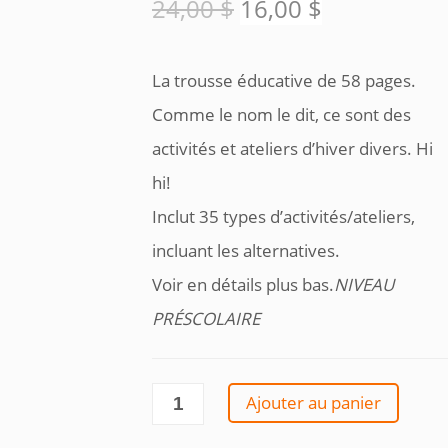
Le
Le
24,00
$
16,00
$
prix
prix
La trousse éducative de 58 pages.
initial
actuel
Comme le nom le dit, ce sont des
était :
est :
activités et ateliers d’hiver divers. Hi
hi!
24,00 $.
16,00 $.
Inclut 35 types d’activités/ateliers,
incluant les alternatives.
Voir en détails plus bas.
NIVEAU
PRÉSCOLAIRE
quantité
Ajouter au panier
de
Trousse