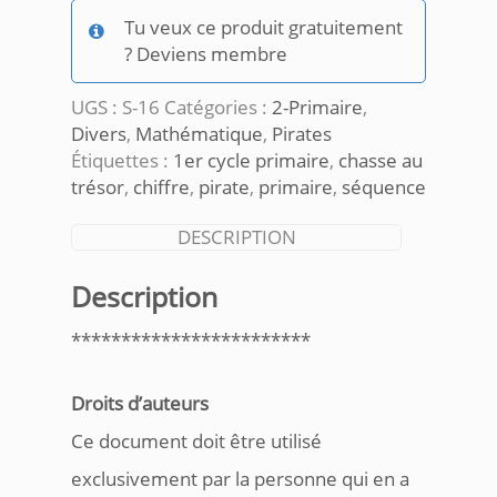
lignes
Tu veux ce produit gratuitement
selon
? Deviens membre
la
séquence
UGS :
S-16
Catégories :
2-Primaire
,
Pirates
Divers
,
Mathématique
,
Pirates
Étiquettes :
1er cycle primaire
,
chasse au
trésor
,
chiffre
,
pirate
,
primaire
,
séquence
DESCRIPTION
Description
************************
Droits d’auteurs
Ce document doit être utilisé
exclusivement par la personne qui en a