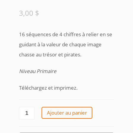
3,00
$
16 séquences de 4 chiffres à relier en se
guidant à la valeur de chaque image
chasse au trésor et pirates.
Niveau Primaire
Téléchargez et imprimez.
quantité
Ajouter au panier
de
Trace
les