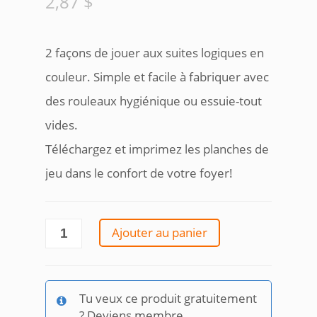
2,87
$
2 façons de jouer aux suites logiques en
couleur. Simple et facile à fabriquer avec
des rouleaux hygiénique ou essuie-tout
vides.
Téléchargez et imprimez les planches de
jeu dans le confort de votre foyer!
quantité
Ajouter au panier
de
Suites
logiques
en
Tu veux ce produit gratuitement
couleur
? Deviens membre