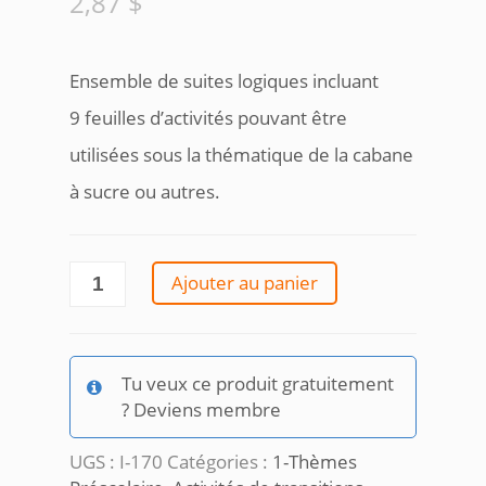
2,87
$
Ensemble de suites logiques incluant
9 feuilles d’activités pouvant être
utilisées sous la thématique de la cabane
à sucre ou autres.
quantité
Ajouter au panier
de
Suites
logiques
cabane
Tu veux ce produit gratuitement
à
? Deviens membre
sucre
UGS :
I-170
Catégories :
1-Thèmes