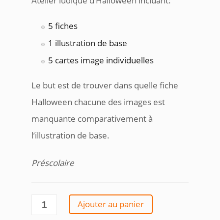
Atelier ludique d’Halloween incluant:
5 fiches
1 illustration de base
5 cartes image individuelles
Le but est de trouver dans quelle fiche
Halloween chacune des images est
manquante comparativement à
l’illustration de base.
Préscolaire
quantité
Ajouter au panier
de