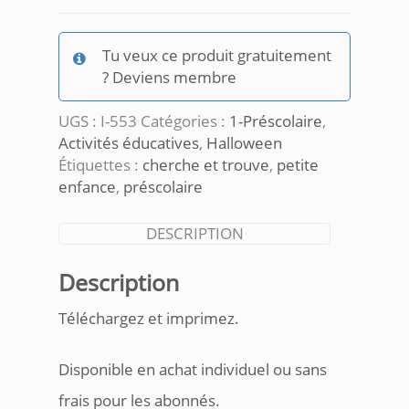
Que
manque
t-
Tu veux ce produit gratuitement
il
? Deviens membre
Halloween
UGS :
I-553
Catégories :
1-Préscolaire
,
Activités éducatives
,
Halloween
Étiquettes :
cherche et trouve
,
petite
enfance
,
préscolaire
DESCRIPTION
Description
Téléchargez et imprimez.
Disponible en achat individuel ou sans
frais pour les abonnés.