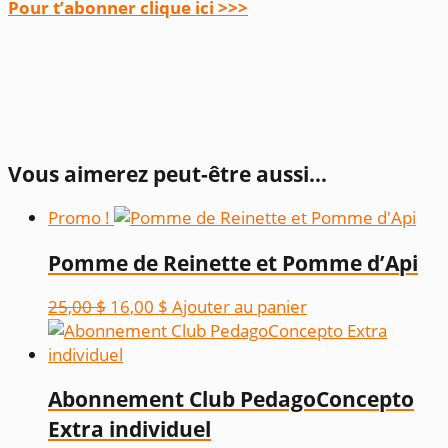
Pour t’abonner clique ici >>>
Vous aimerez peut-être aussi…
Promo !
Pomme de Reinette et Pomme d’Api
Le
Le
25,00
$
16,00
$
Ajouter au panier
prix
prix
initial
actuel
était :
est :
Abonnement Club PedagoConcepto
25,00 $.
16,00 $.
Extra individuel