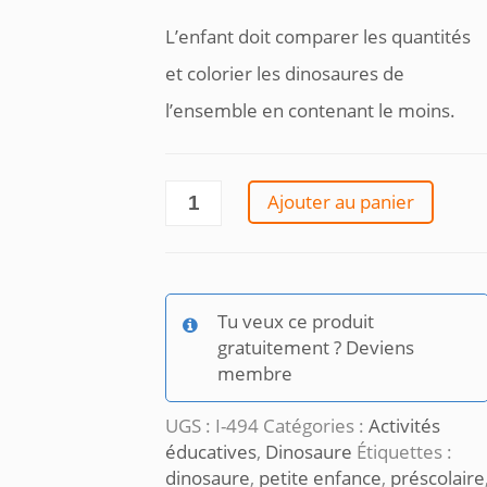
L’enfant doit comparer les quantités
et colorier les dinosaures de
l’ensemble en contenant le moins.
quantité
Ajouter au panier
de
Plus-
moins
dinosaures
Tu veux ce produit
gratuitement ? Deviens
membre
UGS :
I-494
Catégories :
Activités
éducatives
,
Dinosaure
Étiquettes :
dinosaure
,
petite enfance
,
préscolaire