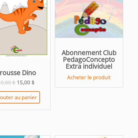
Abonnement Club
PedagoConcepto
Extra individuel
rousse Dino
Acheter le produit
Le
Le
20,00
$
15,00
$
prix
prix
initial
actuel
jouter au panier
était :
est :
20,00 $.
15,00 $.