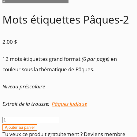
Mots étiquettes Pâques-2
2,00
$
12 mots étiquettes grand format
(6 par page)
en
couleur sous la thématique de Pâques.
Niveau préscolaire
Extrait de la trousse:
Pâques ludique
quantité
de
Ajouter au panier
Mots
Tu veux ce produit gratuitement ? Deviens membre