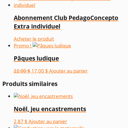
Abonnement Club PedagoConcepto
Extra individuel
Acheter le produit
Promo !
Pâques ludique
Le
Le
22,00
$
17,00
$
Ajouter au panier
prix
prix
Produits similaires
initial
actuel
était :
est :
22,00 $.
17,00 $.
Noël, jeu encastrements
2,87
$
Ajouter au panier