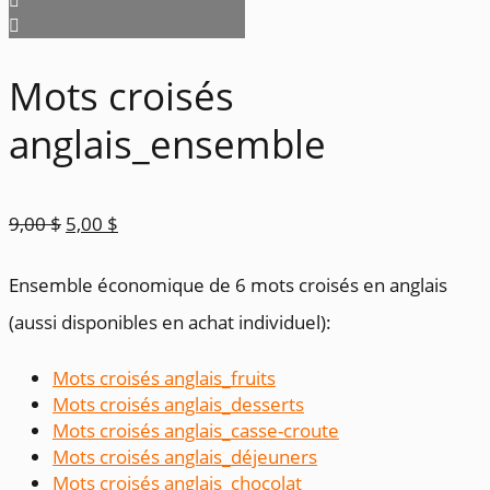
Mots croisés
anglais_ensemble
Le
Le
9,00
$
5,00
$
prix
prix
Ensemble économique de 6 mots croisés en anglais
initial
actuel
(aussi disponibles en achat individuel):
était :
est :
9,00 $.
5,00 $.
Mots croisés anglais_fruits
Mots croisés anglais_desserts
Mots croisés anglais_casse-croute
Mots croisés anglais_déjeuners
Mots croisés anglais_chocolat