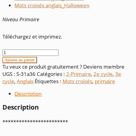
Mots croisés anglais_Halloween
Niveau Primaire
Téléchargez et imprimez.
quantité
de
Ajouter au panier
Mots
Tu veux ce produit gratuitement ? Deviens membre
croisés
UGS :
S-31a36
Catégories :
2-Primaire
,
2e cycle
,
3e
anglais_ensemble
cycle
,
Anglais
Étiquettes :
Mots croisés
,
primaire
Description
Description
************************