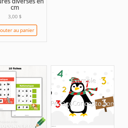
res diverses en
cm
3,00
$
jouter au panier