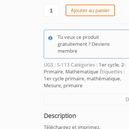
quantité
Ajouter au panier
de
Mesure
les
véhicules
Tu veux ce produit
gratuitement ? Deviens
membre
UGS :
S-113
Catégories :
1er cycle
,
2-
Primaire
,
Mathématique
Étiquettes :
1er cycle primaire
,
mathématique
,
Mesure
,
primaire
D
Description
Téléchargez et imprimez.