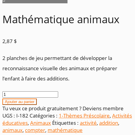
Mathématique animaux
2,87
$
2 planches de jeu permettant de développer la
reconnaissance visuelle des animaux et préparer
l’enfant à faire des additions.
quantité
de
Ajouter au panier
Mathématique
Tu veux ce produit gratuitement ? Deviens membre
animaux
UGS :
I-182
Catégories :
1-Thèmes Préscolaire
,
Activités
éducatives
,
Animaux
Étiquettes :
activité
,
addition
,
animaux
,
compter
,
mathématique