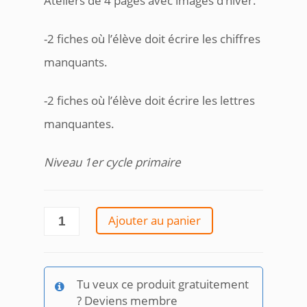
Ateliers de 4 pages avec images d’hiver.
-2 fiches où l’élève doit écrire les chiffres
manquants.
-2 fiches où l’élève doit écrire les lettres
manquantes.
Niveau 1er cycle primaire
quantité
Ajouter au panier
de
Lettres
et
chiffres
Tu veux ce produit gratuitement
manquants_Hiver
? Deviens membre