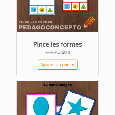
Pince les formes
Le
Le
4,00
$
3,50
$
prix
prix
initial
actuel
Ajouter au panier
était :
est :
4,00 $.
3,50 $.