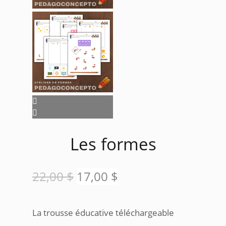
Les formes
Le
Le
22,00
$
17,00
$
prix
prix
La trousse éducative téléchargeable
initial
actuel