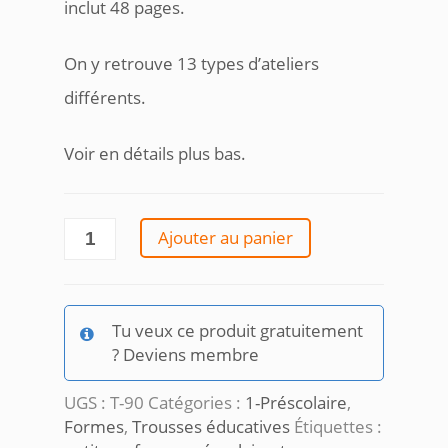
inclut 48 pages.
était :
est :
On y retrouve 13 types d’ateliers
22,00 $.
17,00 $.
différents.
Voir en détails plus bas.
quantité
Ajouter au panier
de
Les
formes
Tu veux ce produit gratuitement
? Deviens membre
UGS :
T-90
Catégories :
1-Préscolaire
,
Formes
,
Trousses éducatives
Étiquettes :