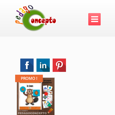

PROMO !