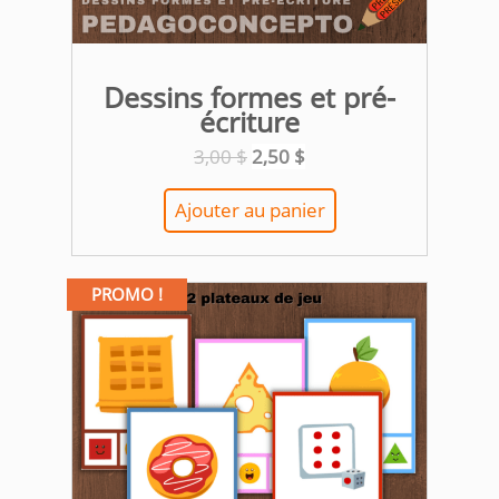
Dessins formes et pré-
écriture
Le
Le
3,00
$
2,50
$
prix
prix
initial
actuel
Ajouter au panier
était :
est :
3,00 $.
2,50 $.
PROMO !