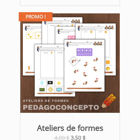
PROMO !
Ateliers de formes
Le
Le
4,00
$
3,50
$