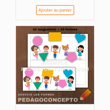
prix
prix
initial
actuel
Ajouter au panier
était :
est :
4,00 $.
3,50 $.