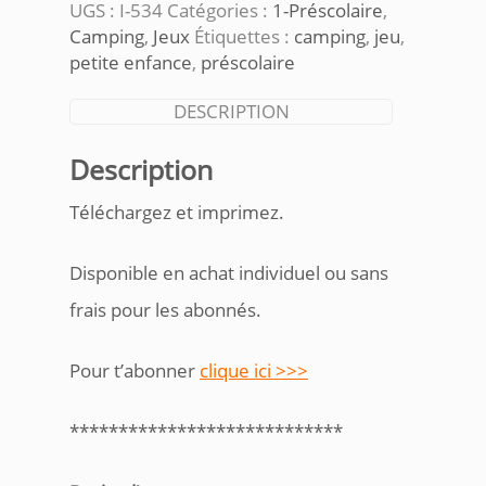
UGS :
I-534
Catégories :
1-Préscolaire
,
chute
Camping
,
Jeux
Étiquettes :
camping
,
jeu
,
petite enfance
,
préscolaire
DESCRIPTION
Description
Téléchargez et imprimez.
Disponible en achat individuel ou sans
frais pour les abonnés.
Pour t’abonner
clique ici >>>
****************************