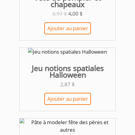
chapeaux
Le
Le
8,97
$
4,00
$
prix
prix
initial
actuel
Ajouter au panier
était :
est :
8,97 $.
4,00 $.
Jeu notions spatiales
Halloween
2,87
$
Ajouter au panier