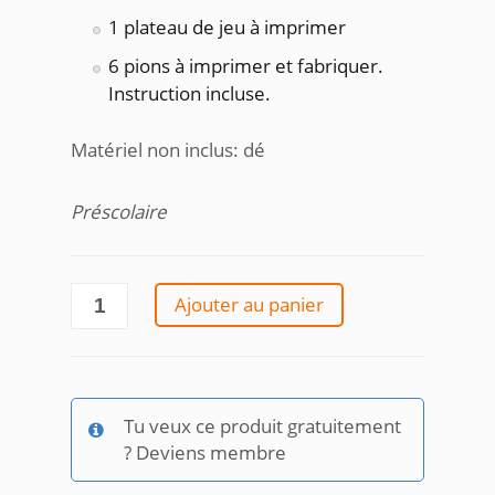
1 plateau de jeu à imprimer
6 pions à imprimer et fabriquer.
Instruction incluse.
Matériel non inclus: dé
Préscolaire
quantité
Ajouter au panier
de
Jeu
pour
se
Tu veux ce produit gratuitement
rendre
? Deviens membre
à
la