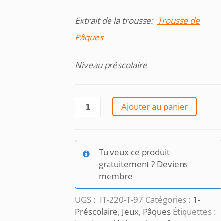
Extrait de la trousse:
Trousse de
Pâques
Niveau préscolaire
quantité
Ajouter au panier
de
Jeu-
Lapins
et
Tu veux ce produit
fleurs
gratuitement ? Deviens
membre
UGS :
IT-220-T-97
Catégories :
1-
Préscolaire
,
Jeux
,
Pâques
Étiquettes :