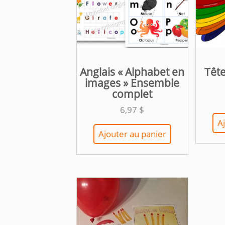
Anglais « Alphabet en
Têt
images » Ensemble
complet
6,97
$
A
Ajouter au panier