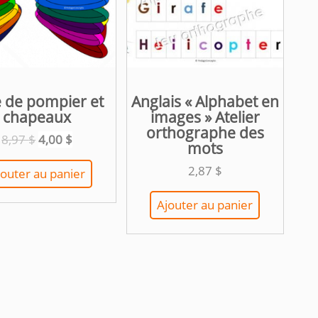
e de pompier et
Anglais « Alphabet en
chapeaux
images » Atelier
orthographe des
Le
Le
8,97
$
4,00
$
mots
prix
prix
initial
actuel
2,87
$
jouter au panier
était :
est :
8,97 $.
4,00 $.
Ajouter au panier