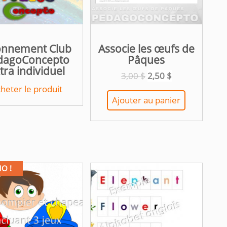
nnement Club
Associe les œufs de
dagoConcepto
Pâques
tra individuel
Le
Le
3,00
$
2,50
$
prix
prix
heter le produit
initial
actuel
Ajouter au panier
était :
est :
3,00 $.
2,50 $.
O !