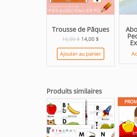
Trousse de Pâques
Abo
Pe
Le
Le
16,00
$
14,00
$
Ex
prix
prix
initial
actuel
Ajouter au panier
Ac
était :
est :
16,00 $.
14,00 $.
Produits similaires
PROM