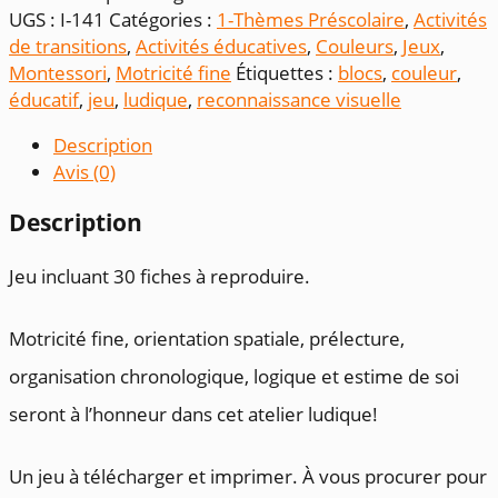
empilement
UGS :
I-141
Catégories :
1-Thèmes Préscolaire
,
Activités
de
de transitions
,
Activités éducatives
,
Couleurs
,
Jeux
,
blocs
Montessori
,
Motricité fine
Étiquettes :
blocs
,
couleur
,
éducatif
,
jeu
,
ludique
,
reconnaissance visuelle
Description
Avis (0)
Description
Jeu incluant 30 fiches à reproduire.
Motricité fine, orientation spatiale, prélecture,
organisation chronologique, logique et estime de soi
seront à l’honneur dans cet atelier ludique!
Un jeu à télécharger et imprimer. À vous procurer pour