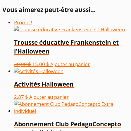
Vous aimerez peut-être aussi…
Promo !
Trousse éducative Frankenstein et
l’Halloween
Le
Le
20,00
$
15,00
$
Ajouter au panier
prix
prix
initial
actuel
Activités Halloween
était :
est :
20,00 $.
15,00 $.
2,87
$
Ajouter au panier
Abonnement Club PedagoConcepto