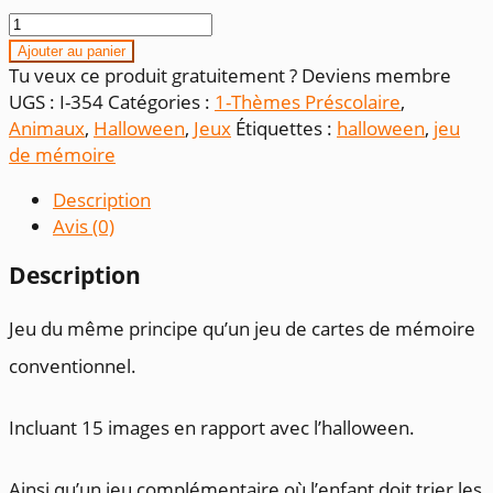
quantité
de
Ajouter au panier
Jeu
Tu veux ce produit gratuitement ? Deviens membre
de
UGS :
I-354
Catégories :
1-Thèmes Préscolaire
,
mémoire
Animaux
,
Halloween
,
Jeux
Étiquettes :
halloween
,
jeu
paires_Halloween
de mémoire
Description
Avis (0)
Description
Jeu du même principe qu’un jeu de cartes de mémoire
conventionnel.
Incluant 15 images en rapport avec l’halloween.
Ainsi qu’un jeu complémentaire où l’enfant doit trier les