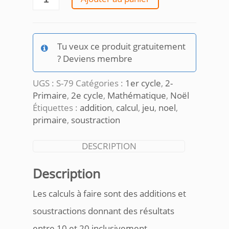
de
Jeu
calculs
et
Tu veux ce produit gratuitement
boules
? Deviens membre
de
sapin
UGS :
S-79
Catégories :
1er cycle
,
2-
1
Primaire
,
2e cycle
,
Mathématique
,
Noël
Étiquettes :
addition
,
calcul
,
jeu
,
noel
,
primaire
,
soustraction
DESCRIPTION
Description
Les calculs à faire sont des additions et
soustractions donnant des résultats
entre 10 et 20 inclusivement.