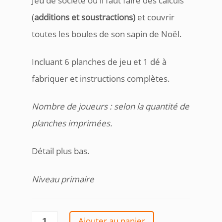
Jeu de société où il faut faire des calculs
(
additions et soustractions)
et couvrir
toutes les boules de son sapin de Noël.
Incluant 6 planches de jeu et 1 dé à
fabriquer et instructions complètes.
Nombre de joueurs :
selon la quantité de
planches imprimées.
Détail plus bas.
Niveau primaire
quantité
Ajouter au panier