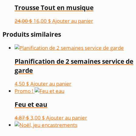
Trousse Tout en musique
Le
Le
24,00
$
16,00
$
Ajouter au panier
prix
prix
Produits similaires
initial
actuel
était :
est :
24,00 $.
16,00 $.
Planification de 2 semaines service de
garde
4,50
$
Ajouter au panier
Promo !
Feu et eau
Le
Le
4,87
$
3,00
$
Ajouter au panier
prix
prix
initial
actuel