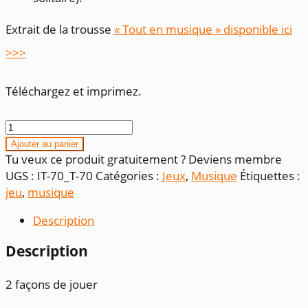
Extrait de la trousse
« Tout en musique » disponible ici
>>>
Téléchargez et imprimez.
quantité
de
Ajouter au panier
Instruments
Tu veux ce produit gratuitement ? Deviens membre
et
UGS :
IT-70_T-70
Catégories :
Jeux
,
Musique
Étiquettes :
ombres
jeu
,
musique
Description
Description
2 façons de jouer