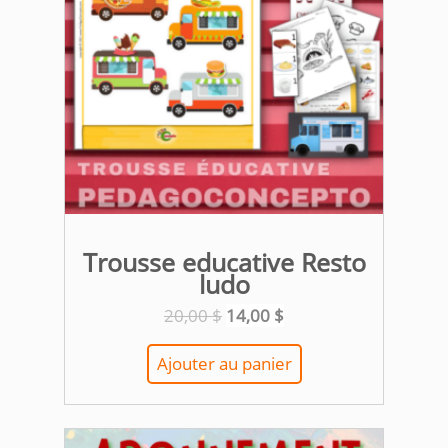
Trousse educative Resto
ludo
Le
Le
20,00
$
14,00
$
prix
prix
initial
actuel
Ajouter au panier
était :
est :
20,00 $.
14,00 $.