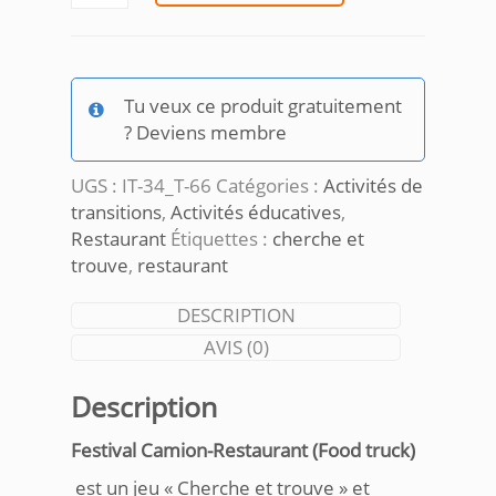
de
Festival
Camion-
Restaurant
Tu veux ce produit gratuitement
-
? Deviens membre
resto
ludo
UGS :
IT-34_T-66
Catégories :
Activités de
transitions
,
Activités éducatives
,
Restaurant
Étiquettes :
cherche et
trouve
,
restaurant
DESCRIPTION
AVIS (0)
Description
Festival Camion-Restaurant (Food truck)
est un jeu « Cherche et trouve » et