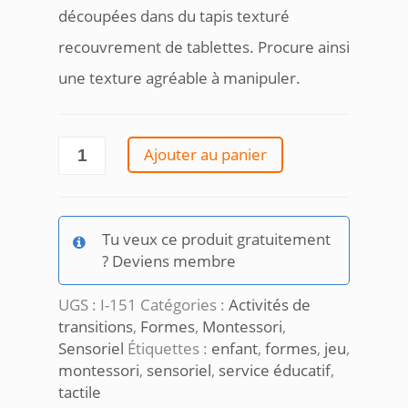
découpées dans du tapis texturé
recouvrement de tablettes. Procure ainsi
une texture agréable à manipuler.
quantité
Ajouter au panier
de
Encastrements
tactiles
Tu veux ce produit gratuitement
? Deviens membre
UGS :
I-151
Catégories :
Activités de
transitions
,
Formes
,
Montessori
,
Sensoriel
Étiquettes :
enfant
,
formes
,
jeu
,
montessori
,
sensoriel
,
service éducatif
,
tactile