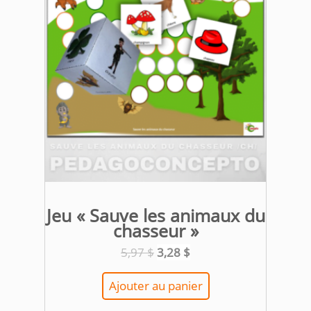
Jeu « Sauve les animaux du
chasseur »
Le
Le
5,97
$
3,28
$
prix
prix
initial
actuel
Ajouter au panier
était :
est :
5,97 $.
3,28 $.