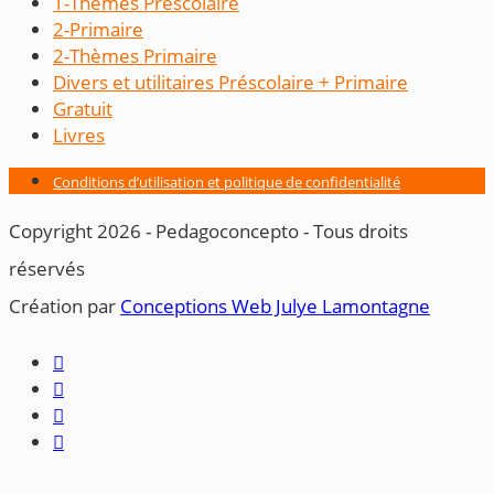
1-Thèmes Préscolaire
2-Primaire
2-Thèmes Primaire
Divers et utilitaires Préscolaire + Primaire
Gratuit
Livres
Conditions d’utilisation et politique de confidentialité
Copyright 2026 - Pedagoconcepto - Tous droits
réservés
Création par ​
Conceptions Web Julye Lamontagne



