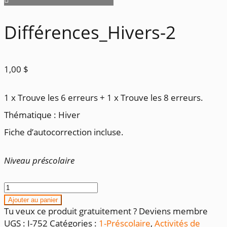
Différences_Hivers-2
1,00
$
1 x Trouve les 6 erreurs + 1 x Trouve les 8 erreurs.
Thématique : Hiver
Fiche d’autocorrection incluse.
Niveau préscolaire
quantité
de
Ajouter au panier
Différences_Hivers-
Tu veux ce produit gratuitement ? Deviens membre
2
UGS :
I-752
Catégories :
1-Préscolaire
,
Activités de