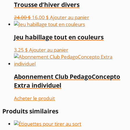
Trousse d’hiver divers
Le
Le
24,00
$
16,00
$
Ajouter au panier
prix
prix
initial
actuel
Jeu habillage tout en couleurs
était :
est :
24,00 $.
16,00 $.
3,25
$
Ajouter au panier
Abonnement Club PedagoConcepto
Extra individuel
Acheter le produit
Produits similaires