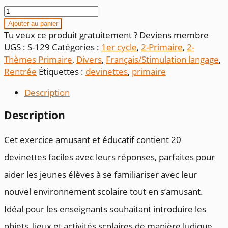
quantité
de
Ajouter au panier
Devinettes
Tu veux ce produit gratuitement ? Deviens membre
Entrée
UGS :
S-129
Catégories :
1er cycle
,
2-Primaire
,
2-
scolaire
Thèmes Primaire
,
Divers
,
Français/Stimulation langage
,
1er
Rentrée
Étiquettes :
devinettes
,
primaire
cycle
Description
Description
Cet exercice amusant et éducatif contient 20
devinettes faciles avec leurs réponses, parfaites pour
aider les jeunes élèves à se familiariser avec leur
nouvel environnement scolaire tout en s’amusant.
Idéal pour les enseignants souhaitant introduire les
objets, lieux et activités scolaires de manière ludique,