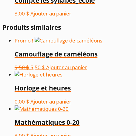
Compte les syllabes_école
3,00
$
Ajouter au panier
Produits similaires
Promo !
Camouflage de caméléons
Le
Le
9,50
$
5,50
$
Ajouter au panier
prix
prix
initial
actuel
Horloge et heures
était :
est :
9,50 $.
5,50 $.
0,00
$
Ajouter au panier
Mathématiques 0-20
3,00
$
Ajouter au panier