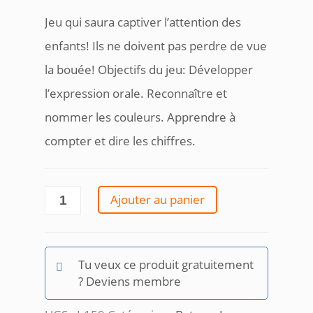
Jeu qui saura captiver l’attention des
enfants! Ils ne doivent pas perdre de vue
la bouée! Objectifs du jeu: Développer
l’expression orale. Reconnaître et
nommer les couleurs. Apprendre à
compter et dire les chiffres.
quantité
Ajouter au panier
de
Devine
dans
quel
Tu veux ce produit gratuitement
verre
? Deviens membre
est
la