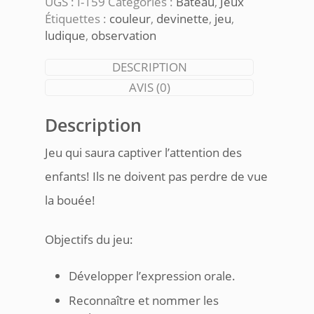
UGS :
I-159
Catégories :
Bateau
,
Jeux
bouée
Étiquettes :
couleur
,
devinette
,
jeu
,
ludique
,
observation
DESCRIPTION
AVIS (0)
Description
Jeu qui saura captiver l’attention des
enfants! Ils ne doivent pas perdre de vue
la bouée!
Objectifs du jeu:
Développer l’expression orale.
Reconnaître et nommer les