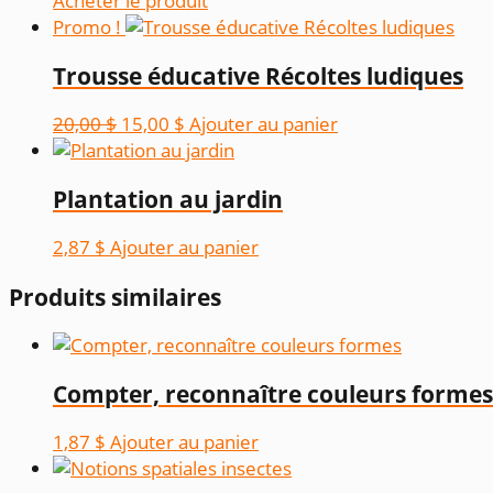
Acheter le produit
Promo !
Trousse éducative Récoltes ludiques
Le
Le
20,00
$
15,00
$
Ajouter au panier
prix
prix
initial
actuel
Plantation au jardin
était :
est :
20,00 $.
15,00 $.
2,87
$
Ajouter au panier
Produits similaires
Compter, reconnaître couleurs formes
1,87
$
Ajouter au panier