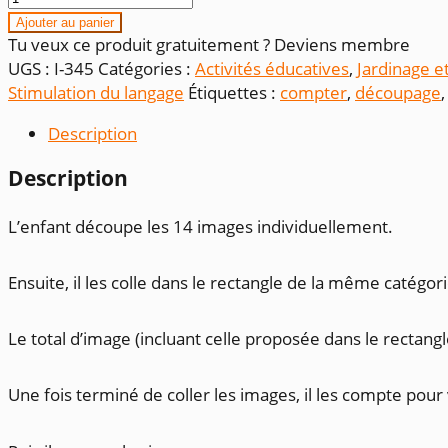
de
Ajouter au panier
Découpe
Tu veux ce produit gratuitement ? Deviens membre
et
UGS :
I-345
Catégories :
Activités éducatives
,
Jardinage et
associe_récoltes
Stimulation du langage
Étiquettes :
compter
,
découpage
Description
Description
L’enfant découpe les 14 images individuellement.
Ensuite, il les colle dans le rectangle de la même catégori
Le total d’image (incluant celle proposée dans le rectangle
Une fois terminé de coller les images, il les compte pour v