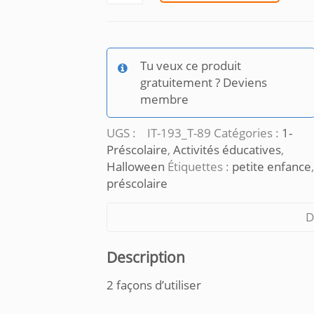
Construis
le
chemin_Halloween
Tu veux ce produit
gratuitement ? Deviens
membre
UGS :
IT-193_T-89
Catégories :
1-
Préscolaire
,
Activités éducatives
,
Halloween
Étiquettes :
petite enfance
,
préscolaire
D
Description
2 façons d’utiliser