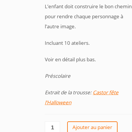
était :
est :
L’enfant doit construire le bon chemin
4,00 $.
3,25 $.
pour rendre chaque personnage à
l’autre image.
Incluant 10 ateliers.
Voir en détail plus bas.
Préscolaire
Extrait de la trousse:
Castor fête
l’Halloween
quantité
Ajouter au panier
de