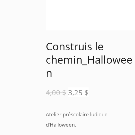
Construis le
chemin_Hallowee
n
Le
Le
4,00
$
3,25
$
prix
prix
Atelier préscolaire ludique
initial
actuel
d’Halloween.