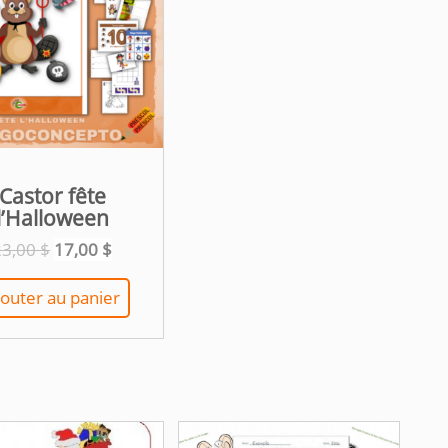
Castor fête
l’Halloween
Le
Le
23,00
$
17,00
$
prix
prix
initial
actuel
jouter au panier
était :
est :
23,00 $.
17,00 $.