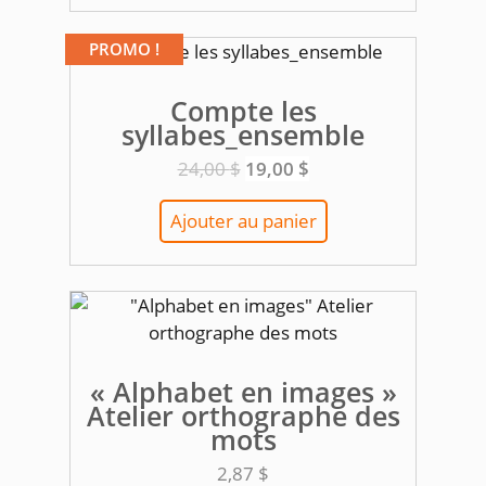
PROMO !
Compte les
syllabes_ensemble
Le
Le
24,00
$
19,00
$
prix
prix
initial
actuel
Ajouter au panier
était :
est :
24,00 $.
19,00 $.
« Alphabet en images »
Atelier orthographe des
mots
2,87
$