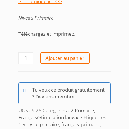
économique ici >>>
Niveau Primaire
Téléchargez et imprimez.
quantité
Ajouter au panier
de
Compte
les
syllabes_son
Tu veux ce produit gratuitement
j
? Deviens membre
UGS :
S-26
Catégories :
2-Primaire
,
Français/Stimulation langage
Étiquettes :
1er cycle primaire
,
français
,
primaire
,