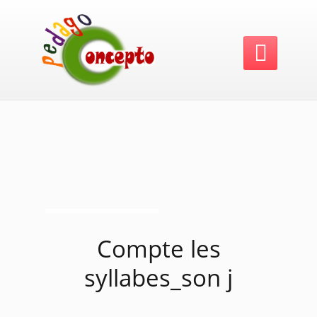

Compte les
syllabes_son j