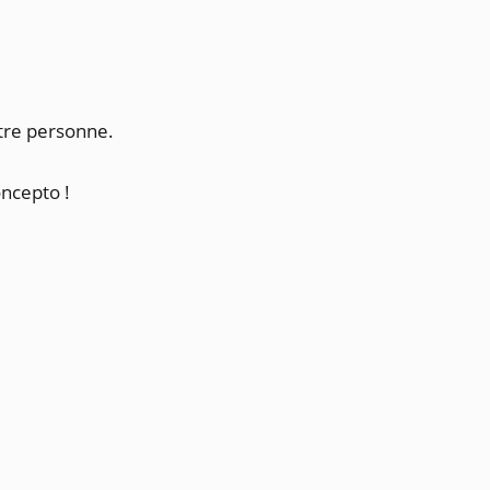
utre personne.
oncepto !