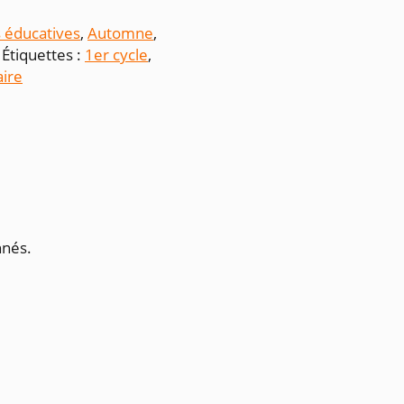
s éducatives
,
Automne
,
Étiquettes :
1er cycle
,
aire
nnés.