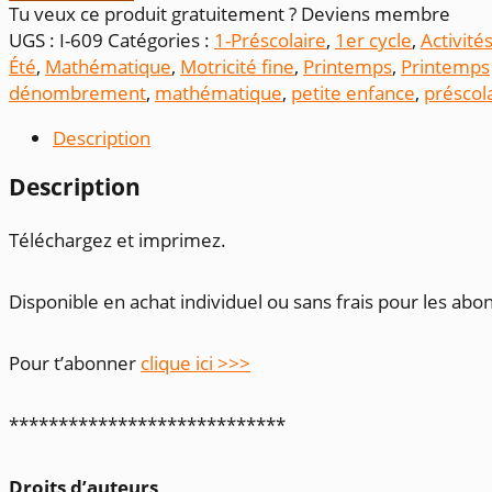
Compte
Tu veux ce produit gratuitement ? Deviens membre
et
UGS :
I-609
Catégories :
1-Préscolaire
,
1er cycle
,
Activité
relie
Été
,
Mathématique
,
Motricité fine
,
Printemps
,
Printemps
dénombrement
,
mathématique
,
petite enfance
,
préscol
Description
Description
Téléchargez et imprimez.
Disponible en achat individuel ou sans frais pour les abo
Pour t’abonner
clique ici >>>
****************************
Droits d’auteurs