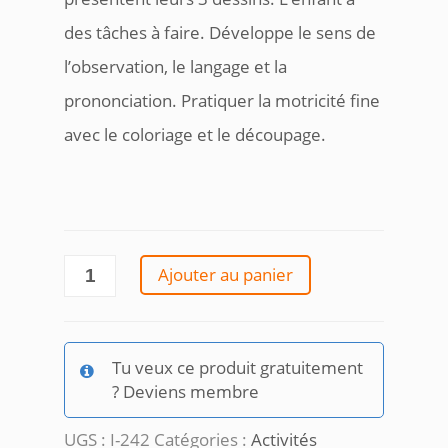
des tâches à faire. Développe le sens de
l’observation, le langage et la
prononciation. Pratiquer la motricité fine
avec le coloriage et le découpage.
quantité
Ajouter au panier
de
Colorie,
découpe
et
Tu veux ce produit gratuitement
classe
? Deviens membre
UGS :
I-242
Catégories :
Activités