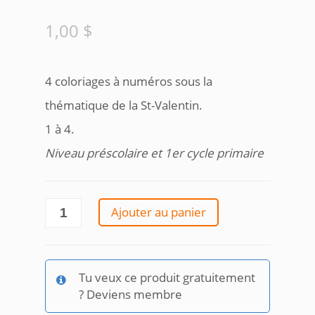
1,00
$
4 coloriages à numéros sous la
thématique de la St-Valentin.
1 à 4.
Niveau préscolaire et 1er cycle primaire
quantité
Ajouter au panier
de
Coloriages
à
numéros_St-
Tu veux ce produit gratuitement
Valentin
? Deviens membre