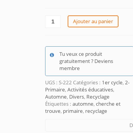
quantité
Ajouter au panier
de
Cherche
trouve
et
Tu veux ce produit
compte
gratuitement ? Deviens
membre
UGS :
S-222
Catégories :
1er cycle
,
2-
Primaire
,
Activités éducatives
,
Automne
,
Divers
,
Recyclage
Étiquettes :
automne
,
cherche et
trouve
,
primaire
,
recyclage
D