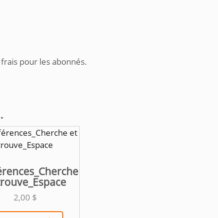
 frais pour les abonnés.
…
férences_Cherche
 trouve_Espace
2,00
$