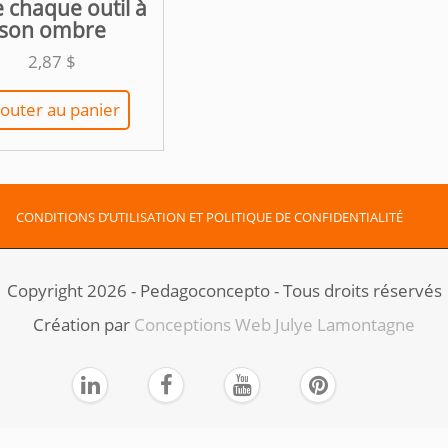
e chaque outil à
son ombre
2,87
$
jouter au panier
CONDITIONS D’UTILISATION ET POLITIQUE DE CONFIDENTIALITÉ
Copyright 2026 - Pedagoconcepto - Tous droits réservés
Création par ​
Conceptions Web Julye Lamontagne




ndpashabet giriş
|
porno
|
cocuk pornosu
|
sexs
|
porno
|
cocuk pornosu