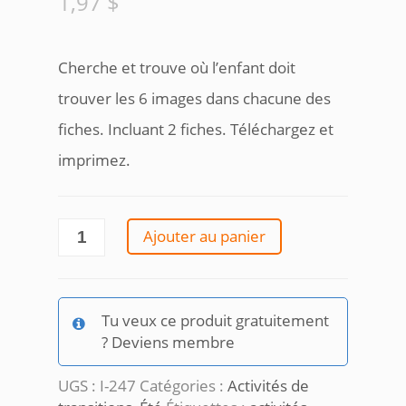
1,97
$
Cherche et trouve où l’enfant doit
trouver les 6 images dans chacune des
fiches. Incluant 2 fiches. Téléchargez et
imprimez.
quantité
Ajouter au panier
de
Cherche
et
trouve
Tu veux ce produit gratuitement
été
? Deviens membre
UGS :
I-247
Catégories :
Activités de