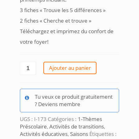
3 fiches « Trouve les 5 différences »
2 fiches « Cherche et trouve »
Téléchargez et imprimez du confort de
votre foyer!
quantité
Ajouter au panier
de
Cherche
et
trouve
Tu veux ce produit gratuitement
et
? Deviens membre
les
différences
UGS :
I-173
Catégories :
1-Thèmes
Préscolaire
,
Activités de transitions
,
Activités éducatives
,
Saisons
Étiquettes :