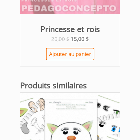
Princesse et rois
Le
Le
20,00
$
15,00
$
prix
prix
initial
actuel
Ajouter au panier
était :
est :
20,00 $.
15,00 $.
Produits similaires