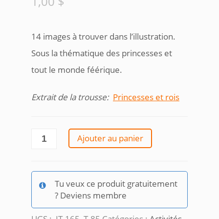
1,00
$
14 images à trouver dans l’illustration.
Sous la thématique des princesses et
tout le monde féérique.
Extrait de la trousse:
Princesses et rois
quantité
Ajouter au panier
de
Cherche
et
trouve
Tu veux ce produit gratuitement
dans
? Deviens membre
le
royaume
UGS :
IT-165_T-85
Catégories :
Activités