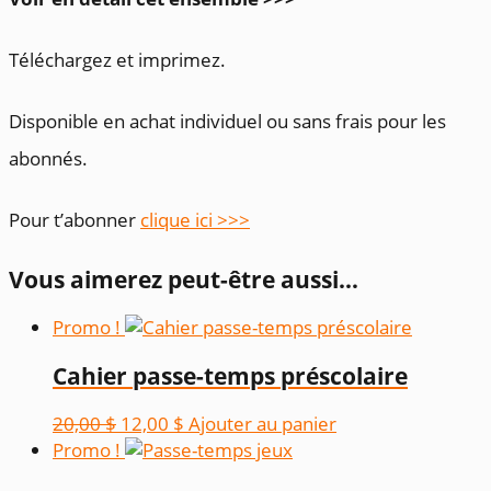
Téléchargez et imprimez.
Disponible en achat individuel ou sans frais pour les
abonnés.
Pour t’abonner
clique ici >>>
Vous aimerez peut-être aussi…
Promo !
Cahier passe-temps préscolaire
Le
Le
20,00
$
12,00
$
Ajouter au panier
prix
prix
Promo !
initial
actuel