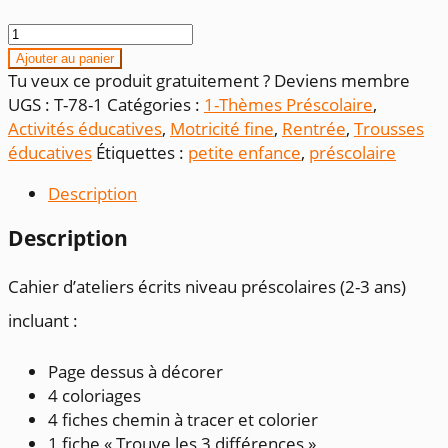
quantité
de
Ajouter au panier
Cahier
Tu veux ce produit gratuitement ? Deviens membre
passe-
UGS :
T-78-1
Catégories :
1-Thèmes Préscolaire
,
temps
Activités éducatives
,
Motricité fine
,
Rentrée
,
Trousses
petite-
éducatives
Étiquettes :
petite enfance
,
préscolaire
enfance
Description
Description
Cahier d’ateliers écrits niveau préscolaires (2-3 ans)
incluant :
Page dessus à décorer
4 coloriages
4 fiches chemin à tracer et colorier
1 fiche « Trouve les 3 différences »