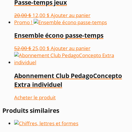
Passe-temps jeux
était :
est :
20,00 $.
12,00 $.
Le
Le
20,00
$
12,00
$
Ajouter au panier
prix
prix
Promo !
initial
actuel
Ensemble écono passe-temps
était :
est :
20,00 $.
12,00 $.
Le
Le
52,00
$
25,00
$
Ajouter au panier
prix
prix
initial
actuel
était :
est :
Abonnement Club PedagoConcepto
52,00 $.
25,00 $.
Extra individuel
Acheter le produit
Produits similaires