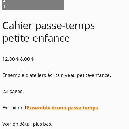
Cahier passe-temps
petite-enfance
Le
Le
12,00
$
8,00
$
prix
prix
Ensemble d’ateliers écrits niveau petite-enfance.
initial
actuel
était :
est :
23 pages.
12,00 $.
8,00 $.
Extrait de l
’
Ensemble écono passe-temps.
Voir en détail plus bas.