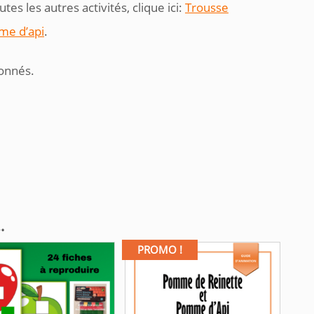
tes les autres activités, clique ici:
Trousse
me d’api
.
bonnés.
…
PROMO !