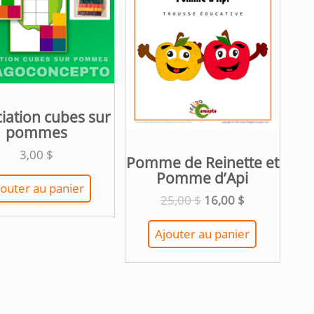
iation cubes sur
pommes
3,00
$
Pomme de Reinette et
Pomme d’Api
jouter au panier
Le
Le
25,00
$
16,00
$
prix
prix
initial
actuel
Ajouter au panier
était :
est :
25,00 $.
16,00 $.