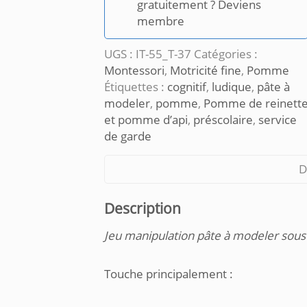
au
gratuitement ? Deviens
ver
membre
UGS :
IT-55_T-37
Catégories :
Montessori
,
Motricité fine
,
Pomme
Étiquettes :
cognitif
,
ludique
,
pâte à
modeler
,
pomme
,
Pomme de reinett
et pomme d’api
,
préscolaire
,
service
de garde
D
Description
Jeu manipulation pâte à modeler sou
Touche principalement :