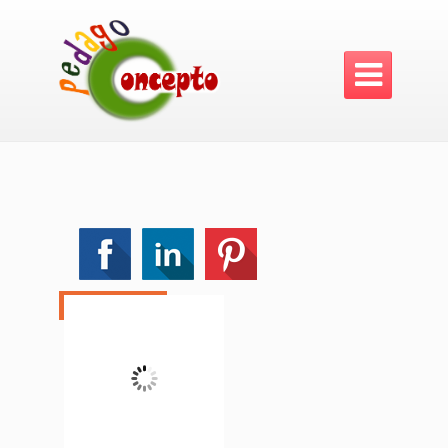

PROMO !