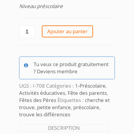
Niveau préscolaire
quantité
Ajouter au panier
de
Ateliers
Fête
des
Tu veux ce produit gratuitement
pères
? Deviens membre
UGS :
I-708
Catégories :
1-Préscolaire
,
Activités éducatives
,
Fête des parents
,
Fêtes des Pères
Étiquettes :
cherche et
trouve
,
petite enfance
,
préscolaire
,
trouve les différences
DESCRIPTION