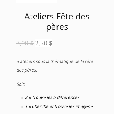
Ateliers Fête des
pères
Le
Le
3,00
$
2,50
$
prix
prix
3 ateliers sous la thématique de la fête
initial
actuel
des pères.
était :
est :
Soit:
3,00 $.
2,50 $.
2 « Trouve les 5 différences
1 « Cherche et trouve les images »