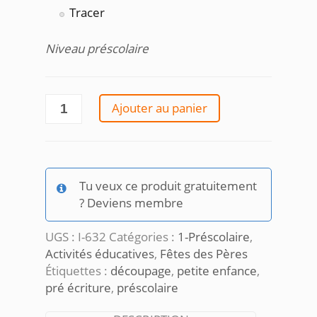
Tracer
Niveau préscolaire
quantité
Ajouter au panier
de
Atelier
fête
des
Tu veux ce produit gratuitement
pères
? Deviens membre
UGS :
I-632
Catégories :
1-Préscolaire
,
Activités éducatives
,
Fêtes des Pères
Étiquettes :
découpage
,
petite enfance
,
pré écriture
,
préscolaire