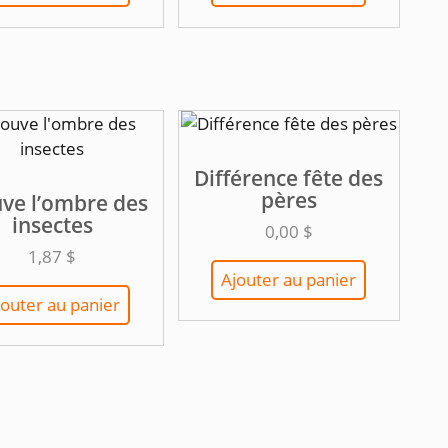
3,00 $.
2,50 $.
3,00 $.
2,50 $.
Différence fête des
pères
ve l’ombre des
insectes
0,00
$
1,87
$
Ajouter au panier
jouter au panier