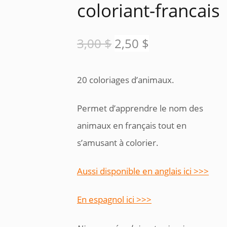
coloriant-francais
Le
Le
3,00
$
2,50
$
prix
prix
20 coloriages d’animaux.
initial
actuel
Permet d’apprendre le nom des
était :
est :
animaux en français tout en
3,00 $.
2,50 $.
s’amusant à colorier.
Aussi disponible en anglais ici >>>
En espagnol ici >>>