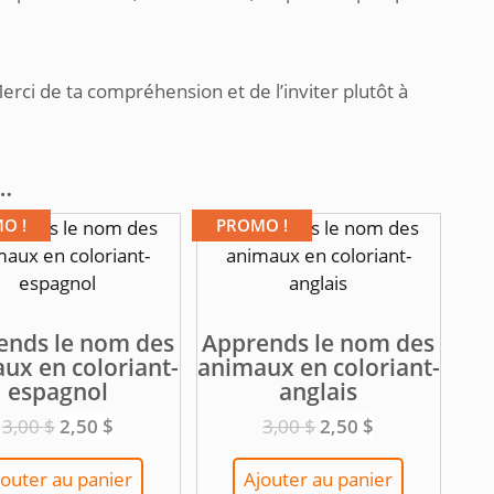
.
erci de ta compréhension et de l’inviter plutôt à
i…
O !
PROMO !
ends le nom des
Apprends le nom des
ux en coloriant-
animaux en coloriant-
espagnol
anglais
Le
Le
Le
Le
3,00
$
2,50
$
3,00
$
2,50
$
prix
prix
prix
prix
initial
actuel
initial
actuel
jouter au panier
Ajouter au panier
était :
est :
était :
est :