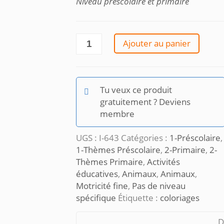
Niveau préscolaire et primaire
quantité
Ajouter au panier
de
Apprends
le
nom
Tu veux ce produit
des
gratuitement ? Deviens
animaux
membre
en
coloriant-
UGS :
I-643
Catégories :
1-Préscolaire
,
francais
1-Thèmes Préscolaire
,
2-Primaire
,
2-
Thèmes Primaire
,
Activités
éducatives
,
Animaux
,
Animaux
,
Motricité fine
,
Pas de niveau
spécifique
Étiquette :
coloriages
D