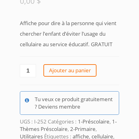
0,00
$
Affiche pour dire à la personne qui vient
chercher l’enfant d’éviter l’usage du
cellulaire au service éducatif. GRATUIT
quantité
Ajouter au panier
de
Affiche
pas
de
Tu veux ce produit gratuitement
cellulaire
? Deviens membre
UGS :
I-252
Catégories :
1-Préscolaire
,
1-
Thèmes Préscolaire
,
2-Primaire
,
Utilitaires
Étiquettes :
affiche
,
cellulaire
,