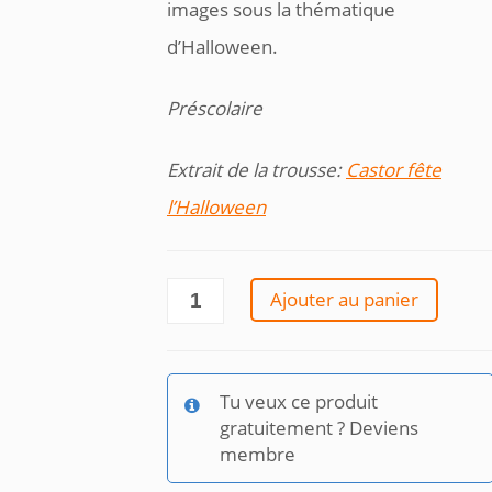
images sous la thématique
d’Halloween.
Préscolaire
Extrait de la trousse:
Castor fête
l’Halloween
quantité
Ajouter au panier
de
À
quoi
le
Tu veux ce produit
zoom_Halloween
gratuitement ? Deviens
membre