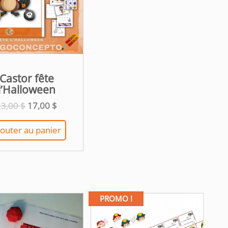
Castor fête
l’Halloween
Le
Le
23,00
$
17,00
$
prix
prix
initial
actuel
jouter au panier
était :
est :
23,00 $.
17,00 $.
PROMO !