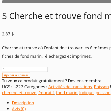
5 Cherche et trouve fond 
2,87
$
Cherche et trouve où l’enfant doit trouver les 6 mêmes 
fiches de fond marin.Téléchargez et imprimez.
quantité
de
Ajouter au panier
5
Tu veux ce produit gratuitement ? Deviens membre
Cherche
UGS :
I-227
Catégories :
Activités de transitions
,
Poisson
et
cherche et trouve
,
éducatif
,
fond marin
,
ludique
,
poisson
trouve
Description
fond
Avis (0)
marin