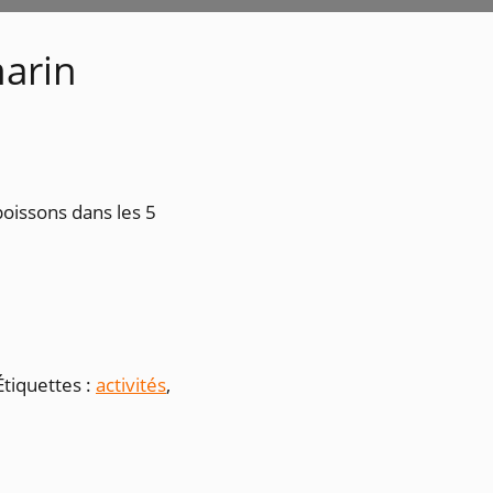
marin
poissons dans les 5
Étiquettes :
activités
,