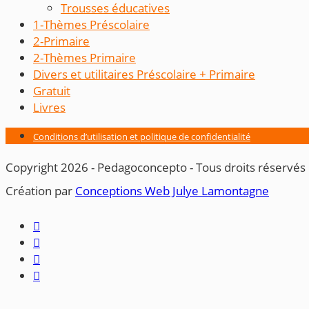
Trousses éducatives
1-Thèmes Préscolaire
2-Primaire
2-Thèmes Primaire
Divers et utilitaires Préscolaire + Primaire
Gratuit
Livres
Conditions d’utilisation et politique de confidentialité
Copyright 2026 - Pedagoconcepto - Tous droits réservés
Création par ​
Conceptions Web Julye Lamontagne



