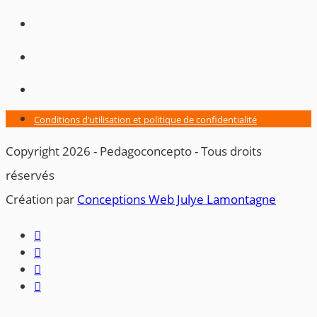
Conditions d’utilisation et politique de confidentialité
Copyright 2026 - Pedagoconcepto - Tous droits
réservés
Création par ​
Conceptions Web Julye Lamontagne



