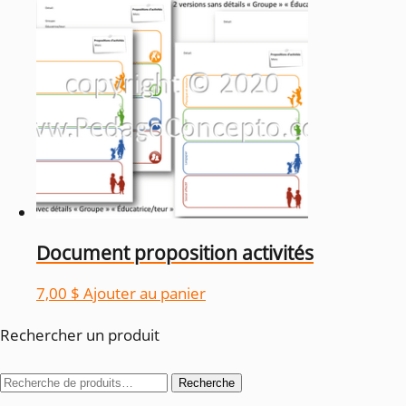
20,00 $.
14,00 $.
Document proposition activités
7,00
$
Ajouter au panier
Rechercher un produit
Recherche
Recherche
pour :