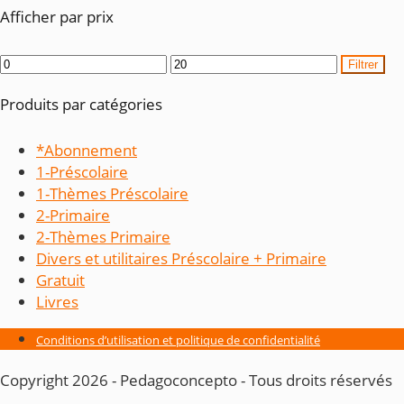
Afficher par prix
Prix
Prix
Filtrer
min
max
Produits par catégories
*Abonnement
1-Préscolaire
1-Thèmes Préscolaire
2-Primaire
2-Thèmes Primaire
Divers et utilitaires Préscolaire + Primaire
Gratuit
Livres
Conditions d’utilisation et politique de confidentialité
Copyright 2026 - Pedagoconcepto - Tous droits réservés