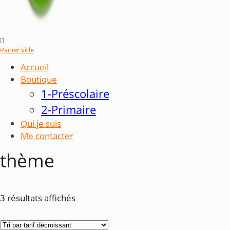

Panier vide
Accueil
Boutique
1-Préscolaire
2-Primaire
Qui je suis
Me contacter
thème
Trié
3 résultats affichés
par