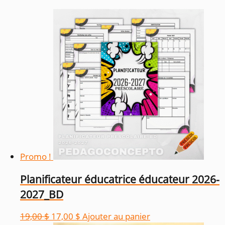
prix
décroissant
Promo !
Planificateur éducatrice éducateur 2026-
2027_BD
Le
Le
19,00
$
17,00
$
Ajouter au panier