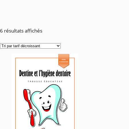
Trié
6 résultats affichés
par
prix
décroissant