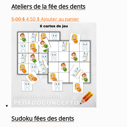
Ateliers de la fée des dents
Le
Le
5,00
$
4,50
$
Ajouter au panier
prix
prix
initial
actuel
était :
est :
5,00 $.
4,50 $.
Sudoku fées des dents