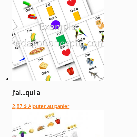
J’ai…qui a
2,87
$
Ajouter au panier