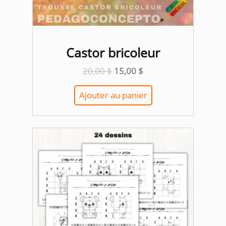
Castor bricoleur
Le
Le
20,00
$
15,00
$
prix
prix
initial
actuel
Ajouter au panier
était :
est :
20,00 $.
15,00 $.