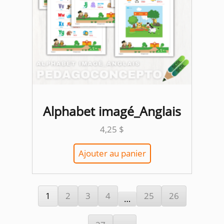
Alphabet imagé_Anglais
4,25
$
Ajouter au panier
1
2
3
4
25
26
…