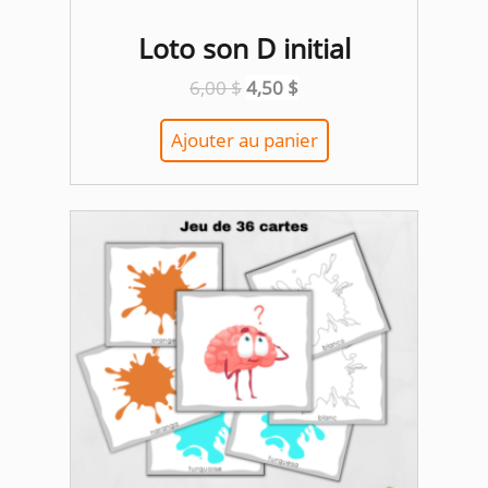
Loto son D initial
Le
Le
6,00
$
4,50
$
prix
prix
initial
actuel
Ajouter au panier
était :
est :
6,00 $.
4,50 $.