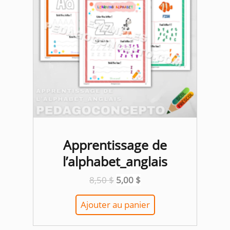
Apprentissage de
l’alphabet_anglais
Le
Le
8,50
$
5,00
$
prix
prix
initial
actuel
Ajouter au panier
était :
est :
8,50 $.
5,00 $.