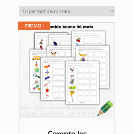
par
prix
décroissant
PROMO !
Compte les